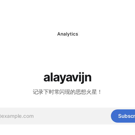
指。差别只在于精神的目光确定
意力可以借助标记凸显对象的
体的对象还是某个属性。但属性
同时忽略了其他部分。穆勒在
个构成性要素的前提下，它是否
顿时突出了两点：第一，普遍
个个体的个别之物？（胡塞尔认
对象之间的联想性联结。这种
有必要的。 这两个现象并
尔归给了象征性意指。第二，
Analytics
, 好像它们共同具有“同一个”作
象的特征，对注意力习惯性集
一之物的绿一样; 毋宁说这一个
唤起，对这些联结造成的影响
在地区别于另一个事物的绿,
程是借助标记进行的。这些标
所寓居于其中的整体也相互区别
联借助于注意力的发生与重新
, 如何会存在那种统一的质性
生成和再造（标记自身具有类
ationen)。 什么叫“同一的
引”的功能。） 对胡塞尔来说，穆勒认为
作为杂多中同一的种类”？“那些
总体概念不存在，有的只是客
alayavijn
况来说具有意义和真理的陈述,
念。注意力与抽象能够实现部
来说则是错误的并且简直就是背
的剥离，并借助联想实现进一
胡塞尔区分了对种类有意义的陈
“严格地说,我们不具有总体概念
记录下时常闪现的思想火星！
体有意义的陈述。对整个客体的
有具体 客体的复合观念:但我
于对它的部分和特征的注意，它
仅只注意这个具体观念的某些部
不同的行为。我们所意指和指称
这种唯一的关注中,我们可以使
别之物，而是观念。胡塞尔特
完全地确定我们通过联想而
Subscr