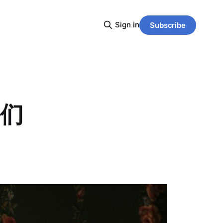
Sign in
Subscribe
爷们