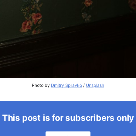
Photo by 
Dmitry Spravko
 / 
Unsplash
This post is for subscribers only