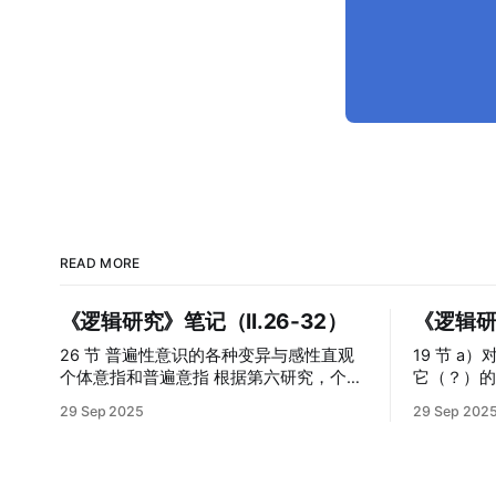
READ MORE
《逻辑研究》笔记（II.26-32）
《逻辑研究
26 节 普遍性意识的各种变异与感性直观
19 节 a）对一个特征因素的关注并不取消
个体意指和普遍意指 根据第六研究，个体
它（？）
意指与一个素朴行为有关,即与那个显现有
驳 “抽象的注意力所突出的那个内容是具
29 Sep 2025
29 Sep 202
关,在这项研究第三章第26节中被定义为展
体直观对象
现的那些东西,是与一个设定性的或不设定
于这个具体直
的质性相联结的; 但在普遍意指的情况中,
把抽象等
在素朴行为的基础上,或者说,在素朴展现
么，就无