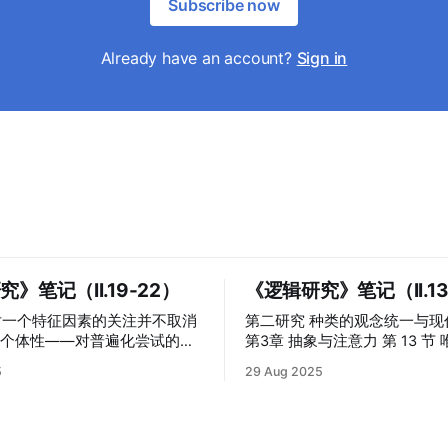
Subscribe now
Already have an account?
Sign in
》笔记（II.19-22）
《逻辑研究》笔记（II.13
第二研究 种类的观念统一与现
的个体性——对普遍化尝试的反
第3章 抽象与注意力 第 13 节 唯名论理论
将抽象理解为注意力的功用 在 13 节，胡
5
29 Aug 2025
的构造性因素,一个实项地寓居
塞尔指出，穆勒的抽象理论认
观对象之中的标记。” 如果
注意力的一个作用（Leistun
同于注意或者混淆了二者，那
能在于获得对象，甚至是普遍
法区分开普遍之物的意指和个体
力的“集中”与“丢失”是它的显