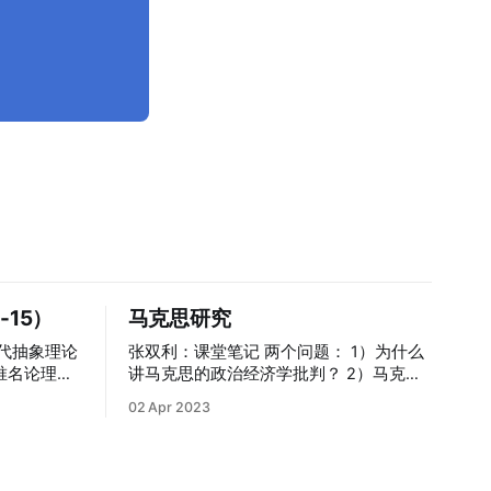
-15）
马克思研究
代抽象理论
张双利：课堂笔记 两个问题： 1）为什么
讲马克思的政治经济学批判？ 2）马克思
政治经济学批判的核心要义是什么？
02 Apr 2023
为，抽象是
（一）走向： Terry Kaf：自传性的材料。
g）。它的功
《政治经济学批判》序言 （1）为什么我
对象。注意
会走上政治经济学批判的道路？ （2）我
著特征。注
在这条道路上已经得到了什么样的见解？