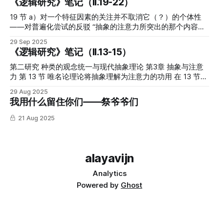
《逻辑研究》笔记（II.19-22）
况中,在素朴行为的基础上,或者说,在素朴展现的基础上,一个新
的质性建造起来,连同它一起建造起来的是一个新的立义方式,
19 节 a）对一个特征因素的关注并不取消它（？）的个体性
在这 个新的立义方式中, 与普遍对象的关系得以构造出自身。
——对普遍化尝试的反驳 “抽象的注意力所突出的那个内容是
· 思想的立义和感性的立义之间的差异： 1. 逻辑表象：在逻辑
具体直观对象的构造性因素,一个实项地寓居于这个具体直观
29 Sep 2025
学的意义上被表象的。也就是说,它是以统一思想的方式 被表
对象之中的标记。” 如果把抽象等同于注意或者混淆了二者，
《逻辑研究》笔记（II.13-15）
象的,而且它只有以这种方式或以一种相应的“本真的”形式才能
那么，就无法区分开普遍之物的意指和个体之物的意指。差别
被意识到。（II.26） 2. 如果逻辑表象被进行,那么 它就会达到
只在于精神的目光确定了整个个体的对象还是某个属性。但属
第二研究 种类的观念统一与现代抽象理论 第3章 抽象与注意
直观,可以企盼并获得对自身的澄清。 3. 思想的意向必须以其
性应当是一个构成性要素的前提下，它是否必须是一个个体的
力 第 13 节 唯名论理论将抽象理解为注意力的功用 在 13 节，
形式与内容所要求的方式与直观 相关联,并且必须在直观中得
个别之物？（胡塞尔认为这种设想是没有必要的。 这两个现
胡塞尔指出，穆勒的抽象理论认为，抽象是注意力的一个作用
29 Aug 2025
到充实,这样便产生出一种复合行为, 它获得清楚和明晰的优点,
象并非相互连生, 好像它们共同具有“同一个”作为个体-同一之
（Leistung）。它的功能在于获得对象，甚至是普遍对象。注
我用什么留住你们——祭爷爷们
但它并不会取消思想,并不会用单纯的图像来取代思想。 · 代现
物的绿一样; 毋宁说这一个事物的绿实在地区别于另一个事物
意力的“集中”与“丢失”是它的显著特征。注意力可以借助标记
与代表的区分： 代现 (Vergegenwärtigung) 与代表
的绿, 正如它们所寓居于其中的整体也相互区别一样。否则, 如
凸显对象的某个部分，同时忽略了其他部分。穆勒在反驳汉密
21 Aug 2025
(Repräsentation)
何会存在那种统一的质性的构建(Konfigurationen)。 什么叫
尔顿时突出了两点：第一，普遍名称和直观对象之间的联想性
“同一的属性”、“作为杂多中同一的种类”？“那些对于个别情况
联结。这种联结被胡塞尔归给了象征性意指。第二，名称通过
来说具有意义和真理的陈述,对于种类来说则是错误的并且简
对象的特征，对注意力习惯性集中的再造性唤起，对这些联结
直就是背谬的。” 胡塞尔区分了对种类有意义的陈述和对个体
造成的影响。联想的进程是借助标记进行的。这些标记之间的
alayavijn
有意义的陈述。对整个客体的注意不同于对它的部分和特征的
关联借助于注意力的发生与重新唤起而得以生成和再造（标记
Analytics
注意，它们可能是不同的行为。我们所意指和指称的不是个别
自身具有类似于“形式指引”的功能。） 对胡塞尔来说，穆勒认
之物，而是观念。胡塞尔特
为总体概念不存在，有的只是客体的复合观念。注意力与抽象
Powered by
Ghost
能够实现部分从整体中的剥离，并借助联想实现进一步的推
理。 “严格地说,我们不具有总体概念;我们只具有具体 客体的
复合观念:但我们有能力仅仅只注意这个具体观念的某些部分,